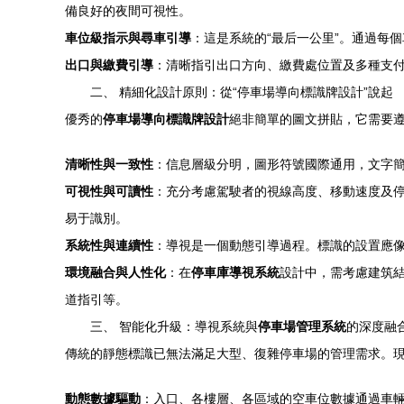
備良好的夜間可視性。
車位級指示與尋車引導
：這是系統的“最后一公里”。通過每
出口與繳費引導
：清晰指引出口方向、繳費處位置及多種支
二、 精細化設計原則：從“停車場導向標識牌設計”說起
優秀的
停車場導向標識牌設計
絕非簡單的圖文拼貼，它需要
清晰性與一致性
：信息層級分明，圖形符號國際通用，文字
可視性與可讀性
：充分考慮駕駛者的視線高度、移動速度及
易于識別。
系統性與連續性
：導視是一個動態引導過程。標識的設置應像
環境融合與人性化
：在
停車庫導視系統
設計中，需考慮建筑
道指引等。
三、 智能化升級：導視系統與
停車場管理系統
的深度融
傳統的靜態標識已無法滿足大型、復雜停車場的管理需求。
動態數據驅動
：入口、各樓層、各區域的空車位數據通過車