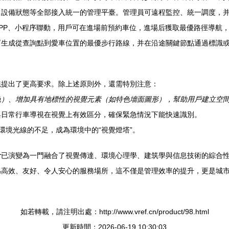
、設備狀態等全部接入統一的管理平臺。管理員可遠程監控、統一調度，
PP、小程序聯動，用戶可在進場前預約車位，進場后獲取最優路徑導航
可生成從查詢點到愛車位置的最優步行路線，并在沿途關鍵節點通過標識
統提出了更高要求。除上述原則外，還需特別注意：
色）、增加具有地標性的視覺元素（如特色墻面圖形），幫助用戶建立空
與日常行車導視在視覺上有效區分，確保緊急情況下能快速識別。
環境光線的不足，成為環境中的“視覺燈塔”。
計
已演變為一門融合了視覺傳達、環境心理學、建筑學與信息技術的綜合
為高效、友好、令人安心的服務場所，這不僅是管理效率的提升，更是城
如若轉載，請注明出處：http://www.vref.cn/product/98.html
更新時間：2026-06-19 10:30:03