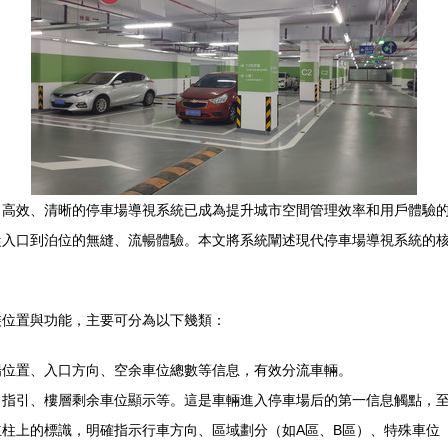
，高效、清晰的停車場導視系統已成為提升城市空間管理效率和用戶體驗
從入口到泊位的無縫、流暢體驗。本文將系統闡述現代停車場導視系統的
裝位置與功能，主要可分為以下幾類：
場位置、入口方向、空余車位總數等信息，有效分流車輛。
向指引、樓層剩余車位顯示等。這是車輛進入停車場后的第一信息觸點，
立柱上的標識，明確指示行車方向、區域劃分（如A區、B區）、特殊車位