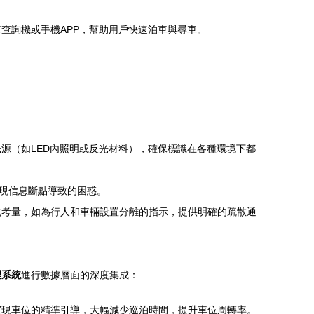
查詢機或手機APP，幫助用戶快速泊車與尋車。
源（如LED內照明或反光材料），確保標識在各種環境下都
出現信息斷點導致的困惑。
化考量，如為行人和車輛設置分離的指示，提供明確的疏散通
理系統
進行數據層面的深度集成：
實現車位的精準引導，大幅減少巡泊時間，提升車位周轉率。