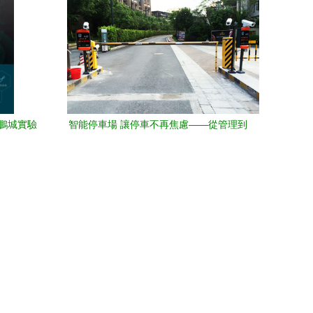
‘鵬城實驗
智能停車場 讓停車不再焦慮——從管理到
效能革新
體驗的蛻變