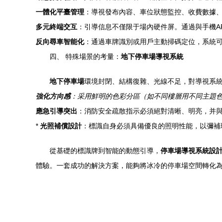
一體化平臺管理
：導視發布內容、車位狀態監控、收費數據
多元終端交互
：引導信息不僅限于場內硬件屏。通過與手機A
反向尋車智能化
：通過車牌識別或用戶主動掃碼定位，系統
四、 特殊場景的考量：
地下停車場導視系統
地下停車場
環境封閉、結構復雜、光線不足，對導視系
強化方向感
：采用鮮明的色彩分區（如不同樓層用不同主題
應急引導突出
：消防安全疏散指示必須絕對清晰、明亮，并
*
光照補償設計
：標識自身必須具備優良的照明性能，以彌補
從基礎的標識牌到智能的動態引導，
停車場導視系統設
體驗。一套成功的解決方案，能夠將冰冷的停車場空間轉化