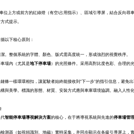
個車位上方或前方的紅綠燈（有空/占用指示）、區域引導屏，結合反向尋車
付方式提示。
遵循以下核心原則：
簡潔。整個系統的字體、顏色、版式需高度統一，形成強烈的視覺秩序。
停車場內（尤其是
地下停車場
）的光照條件。采用高對比度色彩、合理的光
鏈條一樣環環相扣，讓駕駛者始終能接收到“下一步”的指引信息，避免
結構與美學。標識的形態、材質、安裝方式應與車庫環境協調。融入人性
合
現代
智能停車場導視解決方案
的核心，在于將導視系統與先進的
停車場管
輛檢測器（如視頻識別、地磁）實時采集，并同步顯示在各級引導屏上，